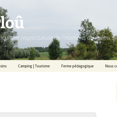
loû
ulture respectueuse de l'Homme, du milieu de V
sins
Camping | Tourisme
Ferme pédagogique
Nous c
sin Wodecq
Stages – adultes
angerie-Pâtisserie
Stages pour les enfants
herie
estaurant