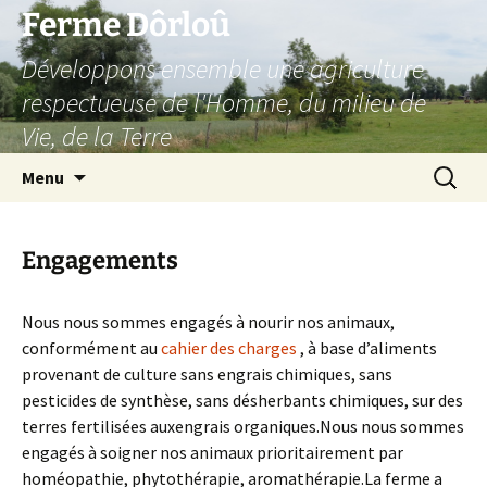
Aller
Ferme Dôrloû
au
Développons ensemble une agriculture
contenu
respectueuse de l'Homme, du milieu de
Vie, de la Terre
Recherc
Menu
Engagements
Nous nous sommes engagés à nourir nos animaux,
conformément au
cahier des charges
, à base d’aliments
provenant de culture sans engrais chimiques, sans
pesticides de synthèse, sans désherbants chimiques, sur des
terres fertilisées auxengrais organiques.Nous nous sommes
engagés à soigner nos animaux prioritairement par
homéopathie, phytothérapie, aromathérapie.La ferme a