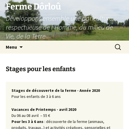
Aller
Ferme Dôrloû
au
Développons ensemble une agriculture
contenu
respectueuse de l'Homme, du milieu de
Vie, de la Terre
Recherc
Menu
Stages pour les enfants
Stages de découverte de la ferme - Année 2020
Pour les enfants de 3 à 6 ans
Vacances de Printemps - avril 2020
Du 06 au 08 avril – 55 €
Pour les 3 à 6 ans
: découverte de la ferme (animaux,
produits, travaux...) et activités créatives, sensorielles et